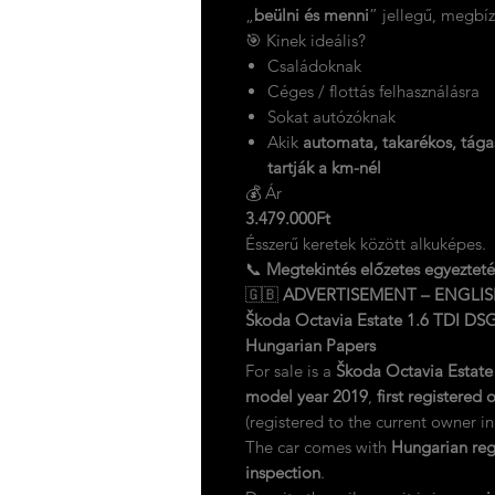
„
beülni és menni
” jellegű, megbí
🎯 Kinek ideális?
Családoknak
Céges / flottás felhasználásra
Sokat autózóknak
Akik
automata, takarékos, tága
tartják a km-nél
💰 Ár
3.479.000Ft
Ésszerű keretek között alkuképes.
📞
Megtekintés előzetes egyezteté
🇬🇧
ADVERTISEMENT – ENGLI
Škoda Octavia Estate 1.6 TDI DSG 
Hungarian Papers
For sale is a
Škoda Octavia Estate
model year 2019
,
first registere
(registered to the current owner i
The car comes with
Hungarian reg
inspection
.