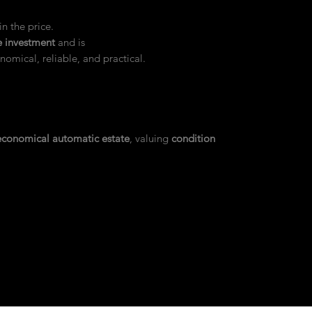
n the price.
e investment
and is
nomical, reliable, and practical.
economical automatic estate
, valuing
condition