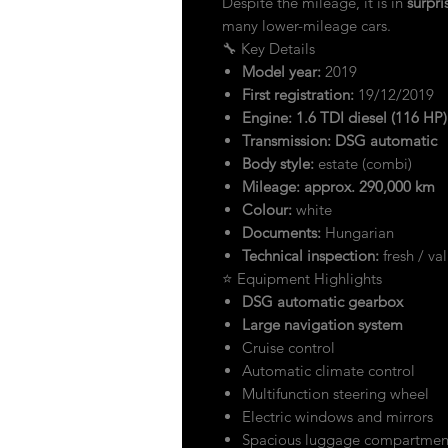
Despite the mileage, it is in
surpri
many lower-mileage cars.
🔧 Key Details
Model year:
2019
First registration:
19/12/2019
Engine:
1.6 TDI diesel (116 HP)
Transmission:
DSG automatic
Body style:
estate (combi)
Mileage:
approx. 290,000 km
Colour:
white
Documents:
Hungarian
Technical inspection:
fresh / val
⭐ Equipment Highlights
DSG automatic gearbox
Large navigation system
Cruise control
Automatic climate control
Multifunction steering wheel
Electric windows and mirrors
Spacious luggage compartment –