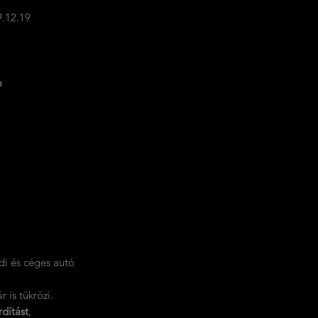
.12.19
m
di és céges autó
 is tükrözi.
rdítást
,