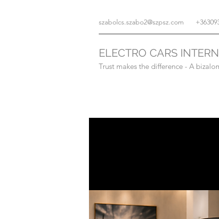
szabolcs.szabo2@szpsz.com
+36309
ELECTRO CARS INTER
Trust makes the difference - A bizalo