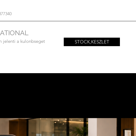
377340
NATIONAL
m jelenti a kulonbseget
STOCK,KESZLET