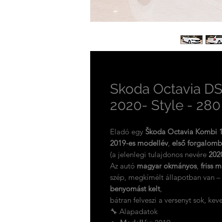
Skoda Octavia DS
2020- Style - 28
Eladó egy
Škoda Octavia Kombi 
2019-es modellév
,
első forgalomb
(a jelenlegi tulajdonos nevére
202
Az autó
magyar okmányos
,
friss 
szép, megkímélt állapotban van – 
benyomást kelt
,
bátran felveszi a versenyt sok, kev
🔧 Alapadatok