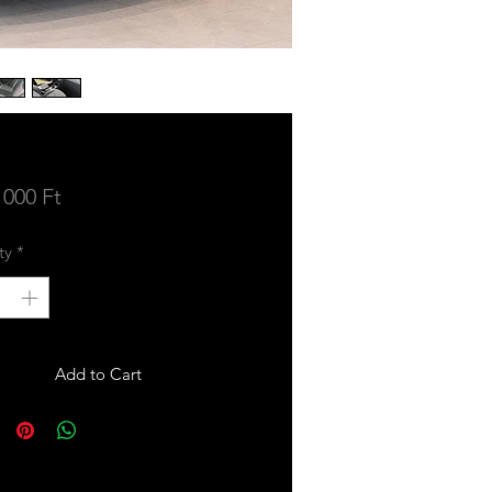
Price
 000 Ft
ty
*
Add to Cart