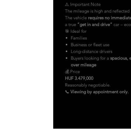
⚠️ Important Note
The mileage is high and reflected i
The vehicle
requires no immediat
a true
“get in and drive”
car – eco
🎯 Ideal for
Families
Business or fleet use
Long-distance drivers
Buyers looking for a
spacious, 
over mileage
💰 Price
HUF 3.479,000
Reasonably negotiable.
📞
Viewing by appointment only.