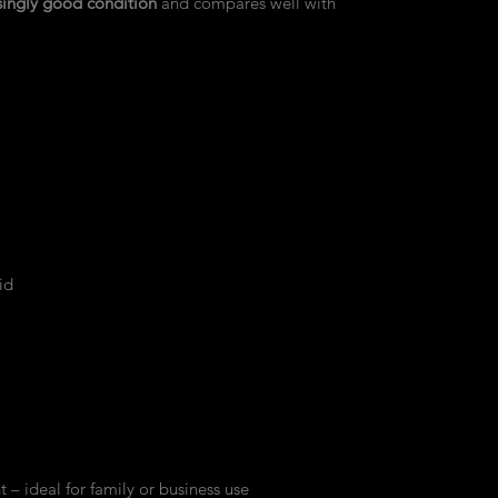
singly good condition
and compares well with
id
 ideal for family or business use