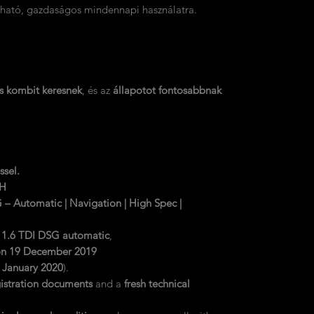
zható, gazdaságos mindennapi használatra.
s kombit keresnek
, és az
állapotot fontosabbnak
ssel.
SH
– Automatic | Navigation | High Spec |
 1.6 TDI DSG automatic
,
d on 19 December 2019
n
January 2020
).
istration documents
and a
fresh technical