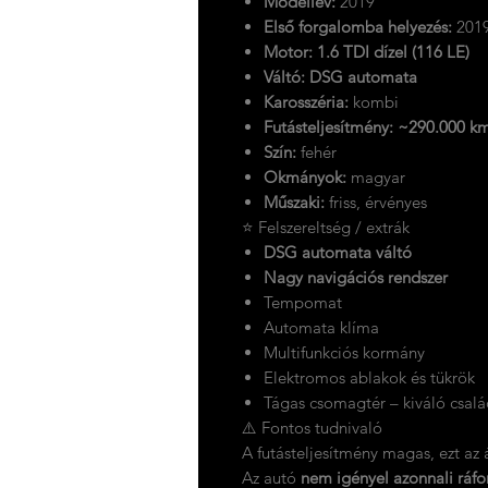
Modellév:
2019
Első forgalomba helyezés:
2019
Motor:
1.6 TDI dízel (116 LE)
Váltó:
DSG automata
Karosszéria:
kombi
Futásteljesítmény:
~290.000 k
Szín:
fehér
Okmányok:
magyar
Műszaki:
friss, érvényes
⭐ Felszereltség / extrák
DSG automata váltó
Nagy navigációs rendszer
Tempomat
Automata klíma
Multifunkciós kormány
Elektromos ablakok és tükrök
Tágas csomagtér – kiváló csalá
⚠️ Fontos tudnivaló
A futásteljesítmény magas, ezt az ár
Az autó
nem igényel azonnali ráfo